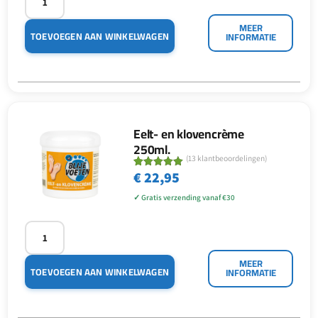
MEER
TOEVOEGEN AAN WINKELWAGEN
INFORMATIE
Eelt- en klovencrème
250ml.
(
13
klantbeoordelingen)
€
22,95
Gewaardeerd
13
5.00
op 5
gebaseerd
op
klant
waarderinge
n
MEER
TOEVOEGEN AAN WINKELWAGEN
INFORMATIE