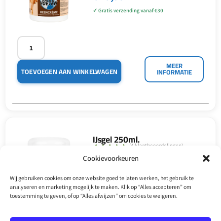
5.00
op 5
gebaseerd
op
klant
waarderinge
n
MEER
TOEVOEGEN AAN WINKELWAGEN
INFORMATIE
IJsgel 250ml.
(
4
klantbeoordelingen)
€
18,50
Cookievoorkeuren
Gewaardeerd
4
5.00
op 5
gebaseerd
op
klant
Wij gebruiken cookies om onze website goed te laten werken, het gebruik te
waarderinge
analyseren en marketing mogelijk te maken. Klik op “Alles accepteren” om
n
toestemming te geven, of op “Alles afwijzen” om cookies te weigeren.