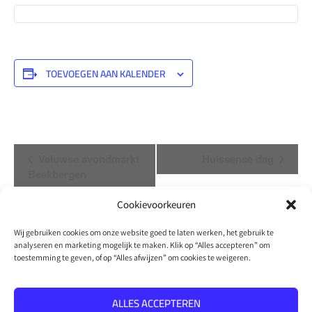
TOEVOEGEN AAN KALENDER
Evenement
Veluwse avondmarkt
Huissense dag
Navigatie
Beekbergen
Cookievoorkeuren
Wij gebruiken cookies om onze website goed te laten werken, het gebruik te
analyseren en marketing mogelijk te maken. Klik op “Alles accepteren” om
toestemming te geven, of op “Alles afwijzen” om cookies te weigeren.
Copyright 2026
Blije Voeten
Privacy Policy
Retourbeleid
Algemene voorwaarden
Sitemap
ALLES ACCEPTEREN