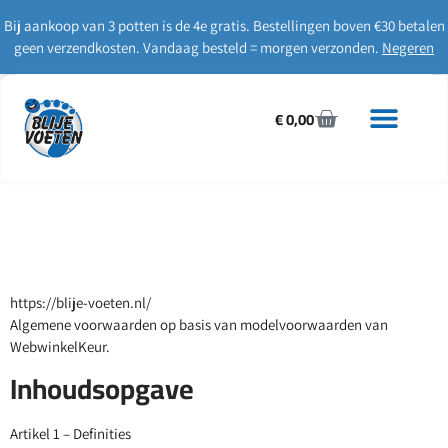
Bij aankoop van 3 potten is de 4e gratis. Bestellingen boven €30 betalen
geen verzendkosten. Vandaag besteld = morgen verzonden.
Negeren
€
0,00
https://blije-voeten.nl/
Algemene voorwaarden op basis van modelvoorwaarden van
WebwinkelKeur.
Inhoudsopgave
Artikel 1 – Definities